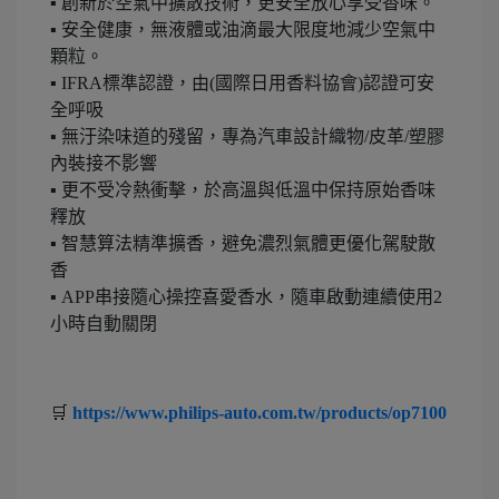
▪ 創新於空氣中擴散技術，更安全放心享受香味。
▪ 安全健康，無液體或油滴最大限度地減少空氣中
顆粒。
▪ IFRA標準認證，由(國際日用香料協會)認證可安
全呼吸
▪ 無汙染味道的殘留，專為汽車設計織物/皮革/塑膠
內裝接不影響
▪ 更不受冷熱衝擊，於高溫與低溫中保持原始香味
釋放
▪ 智慧算法精準擴香，避免濃烈氣體更優化駕駛散
香
▪ APP串接隨心操控喜愛香水，隨車啟動連續使用2
小時自動關閉
🛒
https://www.philips-auto.com.tw/products/op7100