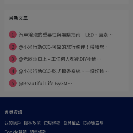
最新文章
1
汽車燈泡的重要性與選購指南｜LED、鹵素⋯
2
@小米行動CCC-可靠的旅行夥伴！帶給您⋯
3
@老歐睡車上 - 車任何人都能DIY極簡⋯
4
@小米行動CCC-乾式擴香系統、一鍵切換⋯
5
@Beautiful Life ByGM⋯
會員資訊
我的帳戶
隱私政策
使用條款
會員權益
防詐騙宣導
Cookie聲明
銷售條款