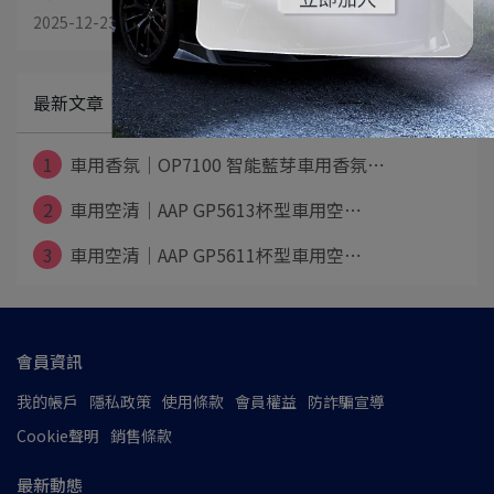
2025-12-23
最新文章
1
車用香氛｜OP7100 智能藍芽車用香氛⋯
2
車用空清｜AAP GP5613杯型車用空⋯
3
車用空清｜AAP GP5611杯型車用空⋯
會員資訊
我的帳戶
隱私政策
使用條款
會員權益
防詐騙宣導
Cookie聲明
銷售條款
最新動態