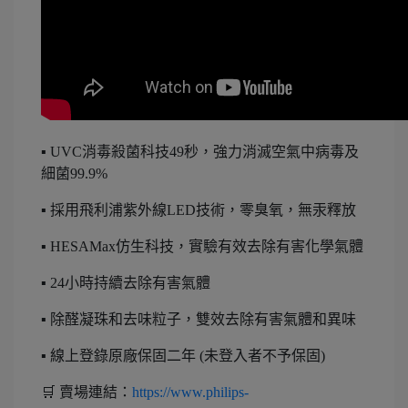
▪ UVC消毒殺菌科技49秒，強力消滅空氣中病毒及
細菌99.9%
▪ 採用飛利浦紫外線LED技術，零臭氧，無汞釋放
▪ HESAMax仿生科技，實驗有效去除有害化學氣體
▪ 24小時持續去除有害氣體
▪ 除醛凝珠和去味粒子，雙效去除有害氣體和異味
▪ 線上登錄原廠保固二年 (未登入者不予保固)
🛒 賣場連結：
https://www.philips-