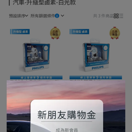
汽車-升級型鹵素-白光款
預設排序
所有篩選條件
共 3 件商品
飛利浦 水晶之光 4300K時
飛利浦 藍鑽之光 5000K
尚白光 Crystal Vision
Diamond Vision
NT$1,899
NT$1,999
NT$2,299
NT$2,599
加入購物車
加入購物車