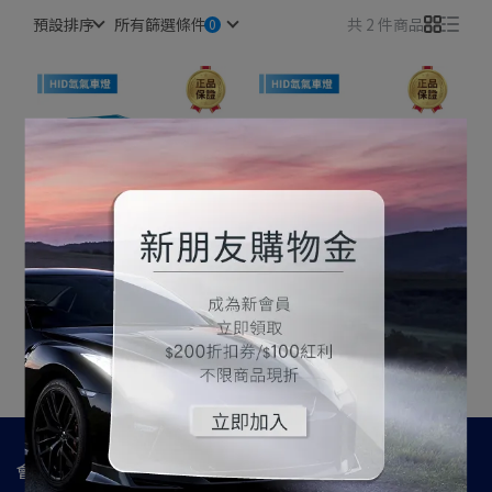
預設排序
所有篩選條件
共 2 件商品
飛利浦 HID 6000K 氙氣車
飛利浦 HID 6000K 氙氣車
燈 (單入裝)
燈 (精裝版)*2
NT$4,988
NT$5,500
NT$8,100
NT$9,000
加入購物車
加入購物車
會員資訊