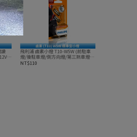
閱讀
飛利浦 鹵素小燈 T10-W5W (前駐車
2V
燈/後駐車燈/側方向燈/第三煞車燈/
儀表板燈/室內燈/手套燈/牌照燈) 12V
NT$110
兩顆裝