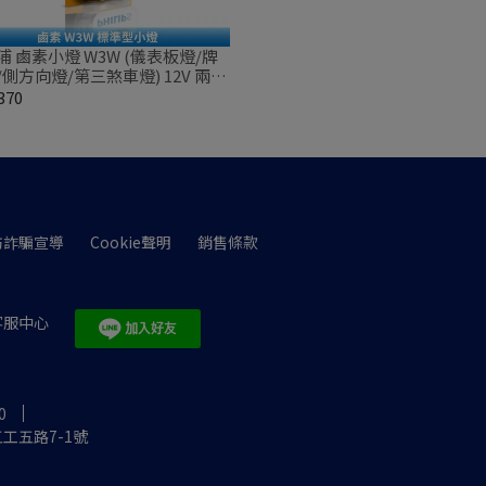
浦 鹵素小燈 W3W (儀表板燈/牌
/側方向燈/第三煞車燈) 12V 兩顆
370
防詐騙宣導
Cookie聲明
銷售條款
客服中心
0
工五路7-1號