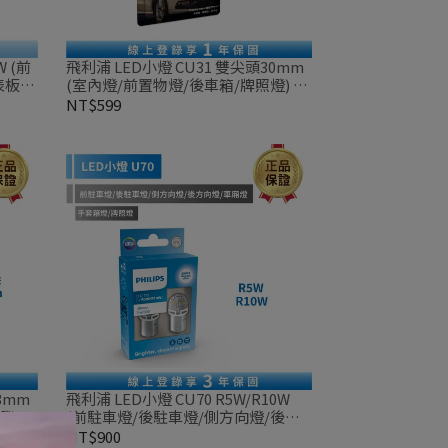
W (前
飛利浦 LED小燈 CU31 雙尖頭30mm
表板
(室內燈/前置物燈/後車箱/牌照燈) 單
三煞
入裝
NT$599
3mm
飛利浦 LED小燈 CU70 R5W/R10W
) 單
(前駐車燈/後駐車燈/側方向燈/後方
向燈/車廂燈/手套箱燈/牌照燈) 兩顆
NT$900