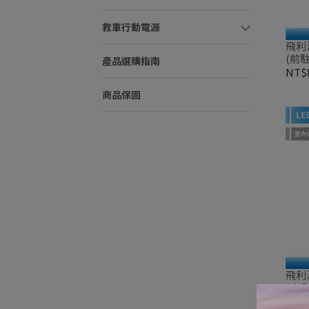
救車行動電源
飛利浦
(前
產品選購指南
向燈
NT$
裝
商品保固
飛利浦
(室
入裝
NT$