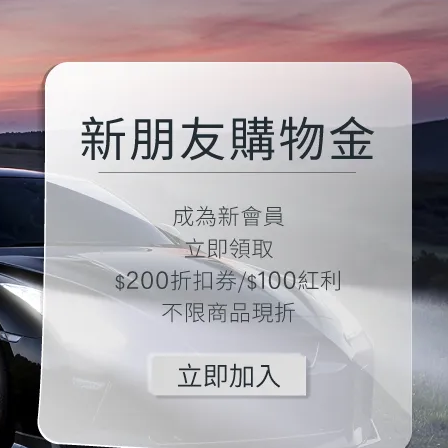
 LED小燈 CU70 T10/W5W (前
飛利浦 鹵素小燈 C5W (閱讀燈
燈/後駐車燈/側方向燈/儀表板
燈/手套箱燈/牌照燈) 12V 兩顆
閱讀燈/手套箱燈/牌照燈/第三煞
,300
NT$150
) 兩顆裝