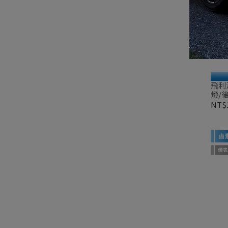
飛利浦
燈/
兩顆
NT$