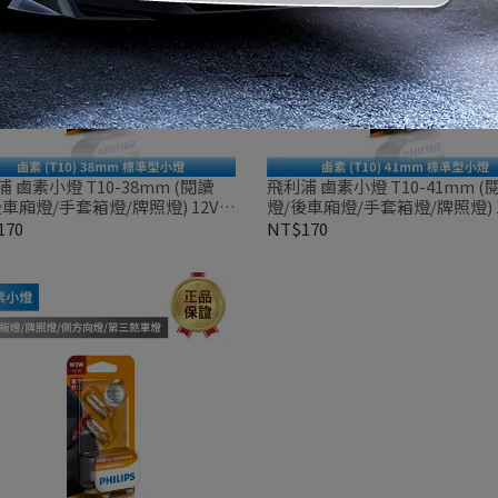
 鹵素小燈 T10-38mm (閱讀
飛利浦 鹵素小燈 T10-41mm (
後車廂燈/手套箱燈/牌照燈) 12V
燈/後車廂燈/手套箱燈/牌照燈) 1
裝
兩顆裝
170
NT$170