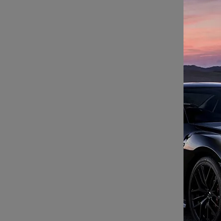
飛利浦
駐車
燈/
NT$1
車燈