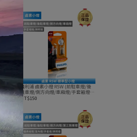
裝
/後車廂
飛利浦 鹵素小燈 R5W (前駐車燈/後
裝
駐車燈/側方向燈/車廂燈/手套箱燈/
牌照燈) 12V 兩顆裝
NT$150