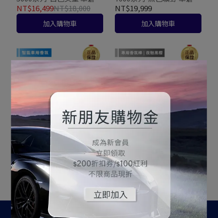
藏/冷凍 附變壓器
藏/冷凍 附變壓器
NT$16,499
NT$18,000
NT$19,999
加入購物車
加入購物車
飛利浦 OP7100 智能藍芽
飛利浦 Oflapure7100智能
車用香氛機*多種豐富香型
香氛機專用香氛棒系列-8
來自香水之都*
種香氛 *解緩在暈車上的不
NT$6,399
NT$8,000
NT$1,199
適*
加入購物車
加入購物車