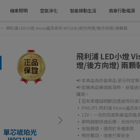
機車照明
空氣淨化
智能移動生活
救車行動電源
飛利浦 LED小燈 Vision晶亮系列 WY21W (前方向燈/後方向燈) 兩顆裝
飛利浦 LED小燈 Vi
燈/後方向燈) 兩顆
📢 本商品為改裝商品 部分特
📢 如需商品需退換貨時，安裝
購買。
【 若有車種疑問歡迎透過飛利浦汽
▪ PHILIPS 飛利浦 Vision晶
▪ 12V，一流的亮度和最佳的能
▪ 即時啟動快速反應，光效均勻
▪ 安裝簡便，適用於多種車款
▪ 明亮奪目，增進行車安全