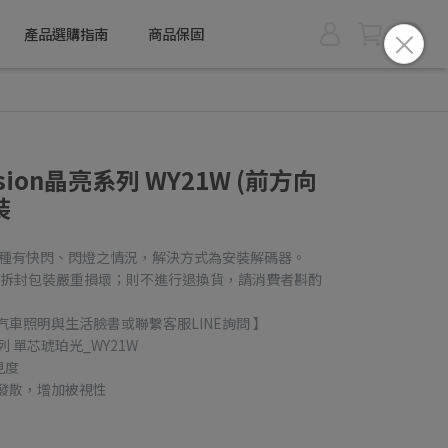
產品選購指南
商品保固
sion晶亮系列 WY21W (前方向
裝
定車種有快閃、閃燈之情況，解決方式為安裝解碼器。
過/拆封包裝嚴重損壞；則不進行退換貨，請消費者斟酌
車照明與生活臉書或聯繫客服LINE詢問 】
亮系列 單芯琥珀光_WY21W
見度
發散，增加被視性