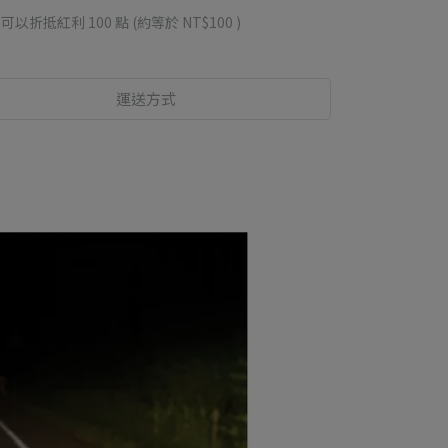
 」可以折抵紅利
100
點 (約等於
NT$100
)
運送方式