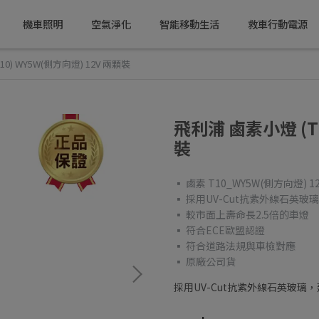
機車照明
空氣淨化
智能移動生活
救車行動電源
0) WY5W(側方向燈) 12V 兩顆裝
飛利浦 鹵素小燈 (T1
裝
▪ 鹵素 T10_WY5W(側方向燈) 
▪ 採用UV-Cut抗紫外線石
▪ 較市面上壽命長2.5倍的車燈
▪ 符合ECE歐盟認證
▪ 符合道路法規與車檢對應
▪ 原廠公司貨
採用UV-Cut抗紫外線石英玻