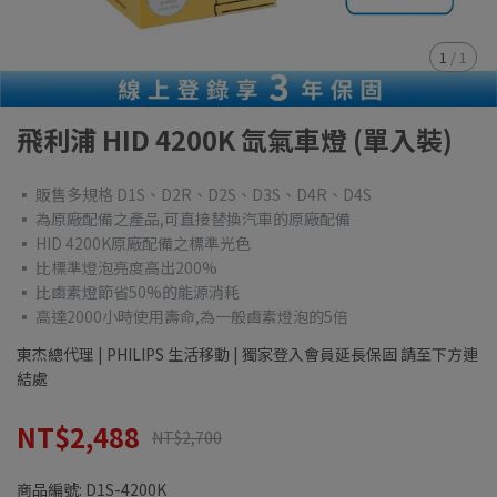
1
/
1
飛利浦 HID 4200K 氙氣車燈 (單入裝)
▪ 販售多規格 D1S、D2R、D2S、D3S、D4R、D4S
▪ 為原廠配備之產品,可直接替換汽車的原廠配備
▪ HID 4200K原廠配備之標準光色
▪ 比標準燈泡亮度高出200%
▪ 比鹵素燈節省50%的能源消耗
▪ 高達2000小時使用壽命,為一般鹵素燈泡的5倍
東杰總代理 | PHILIPS 生活移動 | 獨家登入會員延長保固 請至下方連
結處
NT$2,488
NT$2,700
商品編號:
D1S-4200K