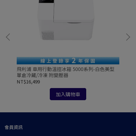
野
飛利
飛利浦 車用行動溫控冰箱 5000系列-白色美型
UP
單倉冷藏/冷凍 附變壓器
NT
NT$16,499
加入購物車
會員資訊