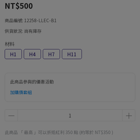
NT$500
商品編號:
12258-LLEC-B1
供貨狀況:
尚有庫存
材料
H1
H4
H7
H11
此商品參與的優惠活動
加購價套組
此商品 「 最高 」可以折抵紅利
350
點 (約等於
NT$350
)