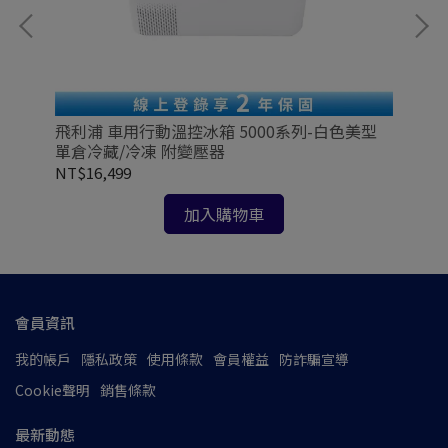
ion
飛利
飛利浦 車用行動溫控冰箱 5000系列-白色美型
35
單倉冷藏/冷凍 附變壓器
NT
NT$16,499
加入購物車
會員資訊
我的帳戶
隱私政策
使用條款
會員權益
防詐騙宣導
Cookie聲明
銷售條款
最新動態