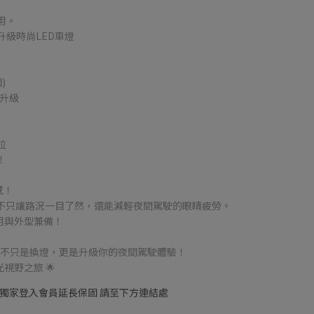
用。
升級時尚LED車燈
)
更升級
位
！
感！
K，不只讓路況一目了然，還能減輕夜間駕駛的眼睛疲勞。
用與外型兼備！
Pro9200，不只是換燈，更是升級你的夜間駕駛體驗！
視野之旅 🌟
移動 | 獨家登入會員延長保固 請至下方連結處