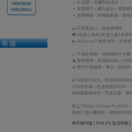
▪ IP 認證，防塵和防潑水。
▪ 採用精巧一體化設計，即插即
▪ 無需線組、無需驅動器，簡單
🚗 行車更安心，黑夜變清晰
🛡️ 5年安心保固 (未登入者1年保固
🌬️ AirBoost™ 散熱技術，耐用
🌌 不怕走夜路，視線清晰不卡關
🧠 智慧選擇，舒適與效能一次到
🔥 熱門升級選擇，車主一致好評
❄️ 5800K冷白光，開出時尚科技
冷白色光線，色溫高達 5800
經原廠車廠認可，性能可靠、實
換上 Philips Ultinon 
快把它加入購物車，開啟你的極光
東杰總代理 | PHILIPS 生活