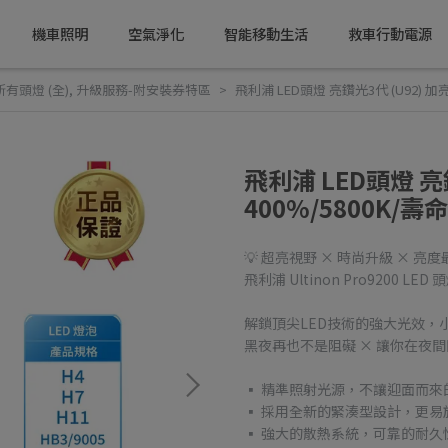
機車照明
空氣淨化
智能移動生活
救車行動電源
所有頭燈 (全)
,
升級服務-附安裝券特區
飛利浦 LED頭燈 亮鑽光3代 (U92) 加亮
飛利浦 LED頭燈 亮鑽
400%/5800K/壽
💡 超亮視野 × 時尚升級 × 亮度
飛利浦 Ultinon Pro9200 LED 
解鎖頂尖LED技術的強大光效，
黑夜再也不是阻礙 × 讓你在夜
▪ 精準照射光源，不讓迎面而來
▪ 採用全新的緊湊型設計，更易
▪ 強大的散熱系統，可靠的耐久性