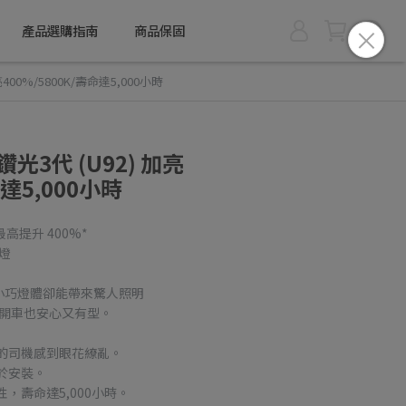
產品選購指南
商品保固
400%/5800K/壽命達5,000小時
光3代 (U92) 加亮
命達5,000小時
最高提升 400%*
頭燈
小巧燈體卻能帶來驚人照明
間開車也安心又有型。
的司機感到眼花繚亂。
於安裝。
，壽命達5,000小時。