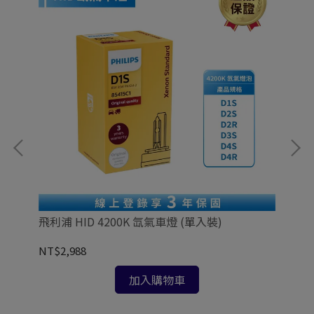
9%
飛利浦 HID 4200K 氙氣車燈 (單入裝)
飛利
NT$2,988
NT
加入購物車