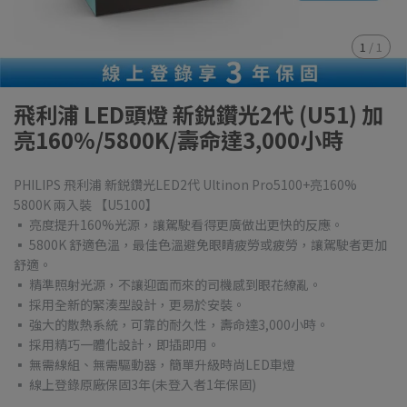
1
/
1
飛利浦 LED頭燈 新鋭鑽光2代 (U51) 加
亮160%/5800K/壽命達3,000小時
PHILIPS 飛利浦 新鋭鑽光LED2代 Ultinon Pro5100+亮160%
5800K 兩入裝 【U5100】
▪ 亮度提升160%光源，讓駕駛看得更廣做出更快的反應。
▪ 5800K 舒適色溫，最佳色溫避免眼睛疲勞或疲勞，讓駕駛者更加
舒適。
▪ 精準照射光源，不讓迎面而來的司機感到眼花繚亂。
▪ 採用全新的緊湊型設計，更易於安裝。
▪ 強大的散熱系統，可靠的耐久性，壽命達3,000小時。
▪ 採用精巧一體化設計，即插即用。
▪ 無需線組、無需驅動器，簡單升級時尚LED車燈
▪ 線上登錄原廠保固3年(未登入者1年保固)